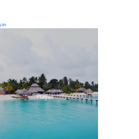
yas
Playas