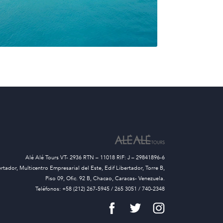
Alé Alé Tours VT- 2936 RTN – 11018 RIF: J – 29841896-6
ertador, Multicentro Empresarial del Este, Edif Libertador, Torre B,
Piso 09, Ofic. 92 B, Chacao, Caracas- Venezuela.
Teléfonos: +58 (212) 267-5945 / 265 3051 / 740-2348